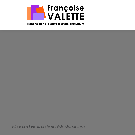
Aller
au
contenu
Flânerie dans la carte postale aluminium