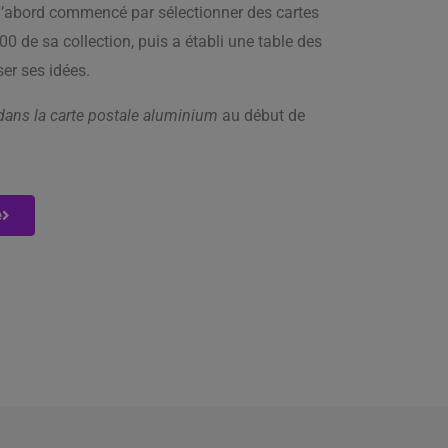
a d’abord commencé par sélectionner des cartes
00 de sa collection, puis a établi une table des
ser ses idées.
 dans la carte postale aluminium
au début de
e