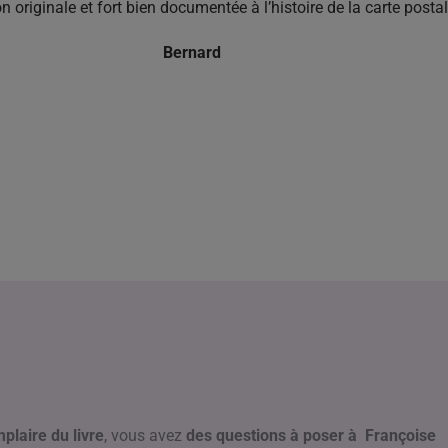
ition officielle, des cartes de Françoise avec la grâce et la fraic
atèrent les jurys car elles leur étaient inconnues. Le livre « Flâ
superbe collection…. Et encore juste un petit choix d’où ressort l
oise, pour tout ce que votre livre apporte au plaisir des yeux
Pierre
plaire du livre
, vous avez
des questions à poser à Françoise