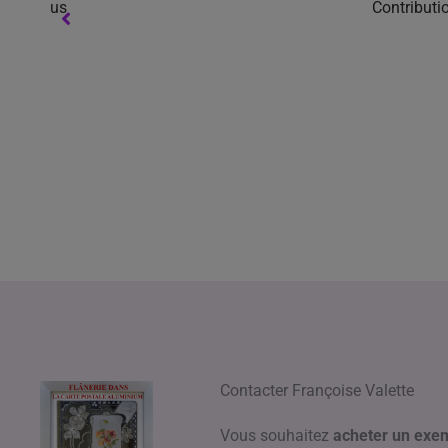
J’ai pu admirer plusieurs présentations en compét
de ses albums, les cartes tout aluminium qui ép
suite logique ou plutôt l’aboutissement d’une 
Franç
Contacter Françoise Valette
Vous souhaitez
acheter un exem