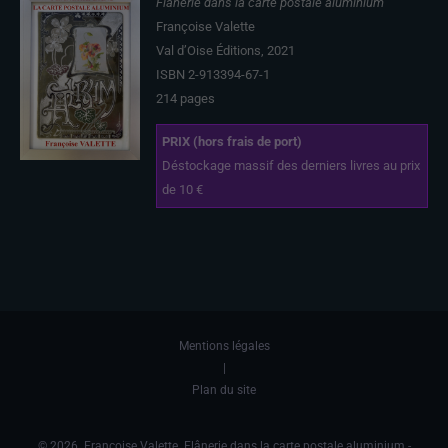
Flânerie dans la carte postale aluminium
Françoise Valette
Val d’Oise Éditions, 2021
ISBN 2-913394-67-1
214 pages
PRIX (hors frais de port)
Déstockage massif des derniers livres au prix
de 10 €
Mentions légales
|
Plan du site
© 2026. Françoise Valette. Flânerie dans la carte postale aluminium -