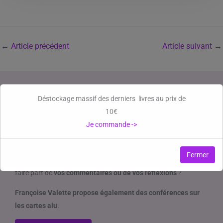
←
Article précédent
Article suivant
→
Déstockage massif des derniers livres au prix de
10€
Je commande ->
Contacter Françoise Valette
Vous souhaitez
acheter un exemplaire du livre
, vous avez
des
Fermer
questions à poser à Françoise Valette
, vous souhaitez lui
faire part de
vos commentaires ou de vos réflexions
?
Françoise Valette propose également des conférences sur
les cartes alu
.