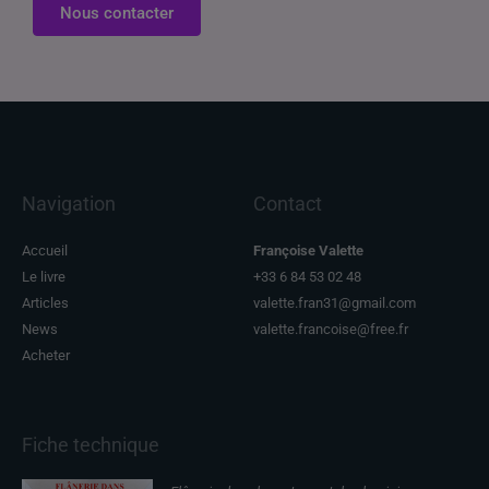
Nous contacter
Navigation
Contact
Accueil
Françoise Valette
Le livre
+33 6 84 53 02 48
Articles
valette.fran31@gmail.com
News
valette.francoise@free.fr
Acheter
Fiche technique