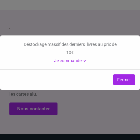
Contacter Françoise Valette
Déstockage massif des derniers livres au prix de
10€
Vous souhaitez
acheter un exemplaire du livre
, vous avez
des
Je commande ->
questions à poser à Françoise Valette
, vous souhaitez lui
faire part de
vos commentaires ou de vos réflexions
?
Fermer
Françoise Valette propose également des conférences sur
les cartes alu
.
Nous contacter