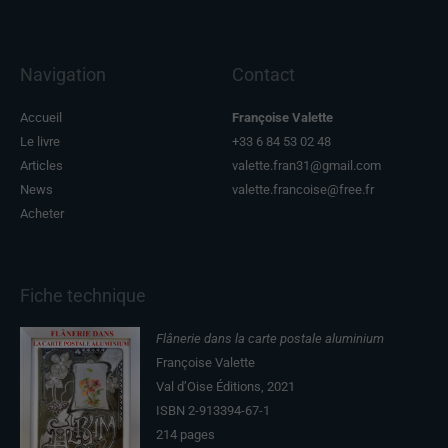
Navigation
Contact
Accueil
Françoise Valette
Le livre
+33 6 84 53 02 48
Articles
valette.fran31@gmail.com
News
valette.francoise@free.fr
Acheter
Fiche technique
Flânerie dans la carte postale aluminium
Françoise Valette
Val d’Oise Éditions, 2021
ISBN 2-913394-67-1
214 pages